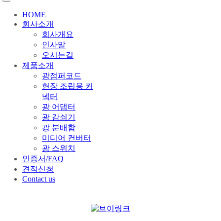
HOME
회사소개
회사개요
인사말
오시는길
제품소개
광점퍼코드
현장 조립용 커
넥터
광 어댑터
광 감쇠기
광 분배함
미디어 컨버터
광 스위치
인증서/FAQ
견적신청
Contact us