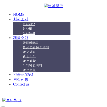
HOME
회사소개
회사개요
인사말
오시는길
제품소개
광점퍼코드
현장 조립용 커넥터
광 어댑터
광 감쇠기
광 분배함
미디어 컨버터
광 스위치
인증서/FAQ
견적신청
Contact us