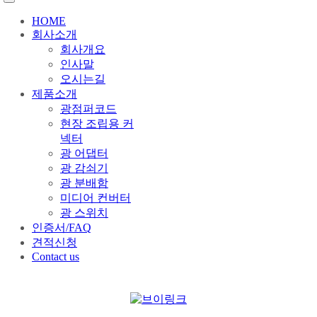
HOME
회사소개
회사개요
인사말
오시는길
제품소개
광점퍼코드
현장 조립용 커
넥터
광 어댑터
광 감쇠기
광 분배함
미디어 컨버터
광 스위치
인증서/FAQ
견적신청
Contact us