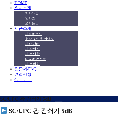
HOME
회사소개
회사개요
인사말
오시는길
제품소개
광점퍼코드
현장 조립용 커넥터
광 어댑터
광 감쇠기
광 분배함
미디어 컨버터
광 스위치
인증서/FAQ
견적신청
Contact us
SC/UPC 광 감쇠기 5dB
SC/UPC 광 감쇠기 5dB