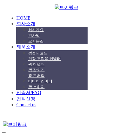
HOME
회사소개
회사개요
인사말
오시는길
제품소개
광점퍼코드
현장 조립용 커넥터
광 어댑터
광 감쇠기
광 분배함
미디어 컨버터
광 스위치
인증서/FAQ
견적신청
Contact us